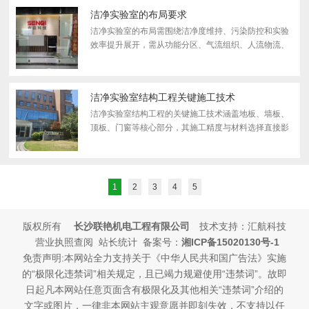
控...
洁净实验室的布局要求
洁净实验室的布局需围绕洁净度维持、污染防控和实验
效率提升展开，需从功能分区、气流组织、人流物流、
装修材料及设备布置五个维度进行系统性设计。以下是
具体布局要求及分析：一、功能分区：明确洁净等级与
实验...
洁净实验室结构工程关键施工技术
洁净实验室结构工程的关键施工技术涵盖地板、墙板、
顶板、门窗等核心部分，其施工精度与材料选择直接影
响实验室的洁净度、防 静电性能及长期稳定性。以下是
具体技术要点：一、防 静电贴面地板施工技术1.材料构
成 ...
1
2
3
4
5
版权所有
长沙联艳机电工程有限公司
技术支持：汇航科技
营业执照查阅 站长统计 备案号：
湘ICP备15020130号-1
免责声明:本网站全力支持关于《中华人民共和国广告法》实施
的“极限化违禁词”相关规定，且已竭力规避使用“违禁词”。故即
日起凡本网站任意页面含有极限化及其他相关“违禁词”介绍的
文字或图片，一律非本网站主观意愿并即刻失效，不支持以任