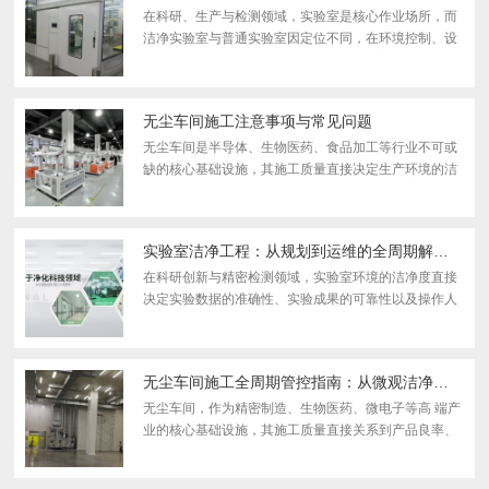
在科研、生产与检测领域，实验室是核心作业场所，而
洁净实验室与普通实验室因定位不同，在环境控制、设
计布局、使用规范等方面存在显著差异。普通实验室侧
重基础实验需求，满足常规操作即可；洁净实验室则以
严苛...
无尘车间施工注意事项与常见问题
无尘车间是半导体、生物医药、食品加工等行业不可或
缺的核心基础设施，其施工质量直接决定生产环境的洁
净等级，进而影响产品质量与生产合规性。与普通建筑
施工相比，无尘车间施工对流程规范性、技术精 准度和
细节...
实验室洁净工程：从规划到运维的全周期解决方案
在科研创新与精密检测领域，实验室环境的洁净度直接
决定实验数据的准确性、实验成果的可靠性以及操作人
员的安 全性。实验室洁净工程并非单一的装修施工项
目，而是涵盖规划设计、施工建设、验收检测、运维管
理四个...
无尘车间施工全周期管控指南：从微观洁净到宏观可靠
无尘车间，作为精密制造、生物医药、微电子等高 端产
业的核心基础设施，其施工质量直接关系到产品良率、
研发成败乃至生产安 全。不同于普通工业厂房，无尘车
间是一个集建筑结构、空气动力学、洁净技术、自动化