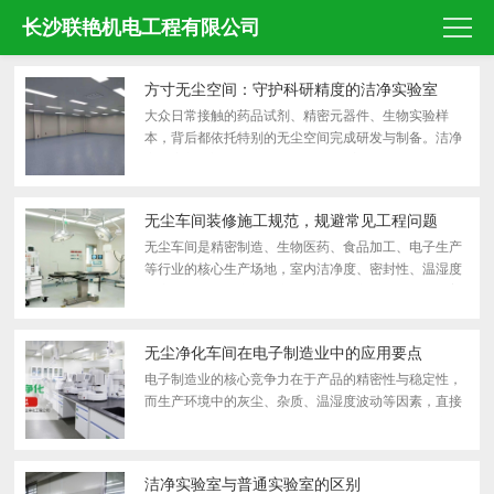
长沙联艳机电工程有限公司
方寸无尘空间：守护科研精度的洁净实验室
大众日常接触的药品试剂、精密元器件、生物实验样
本，背后都依托特别的无尘空间完成研发与制备。洁净
实验室并非遥不可及的******场地，它以封闭可控的空
间环境，阻挡粉尘、浮游微生物、悬浮颗粒物的侵入，
为精细实...
无尘车间装修施工规范，规避常见工程问题
无尘车间是精密制造、生物医药、食品加工、电子生产
等行业的核心生产场地，室内洁净度、密封性、温湿度
稳定性直接影响产品生产质量。无尘车间施工区别于普
通工装装修，对施工工艺、材料选型、现场管控有着严
格的...
无尘净化车间在电子制造业中的应用要点
电子制造业的核心竞争力在于产品的精密性与稳定性，
而生产环境中的灰尘、杂质、温湿度波动等因素，直接
影响电子元器件的质量与使用寿命，甚至可能导致产品
报废、性能失效。无尘净化车间作为电子制造业不可或
缺的...
洁净实验室与普通实验室的区别