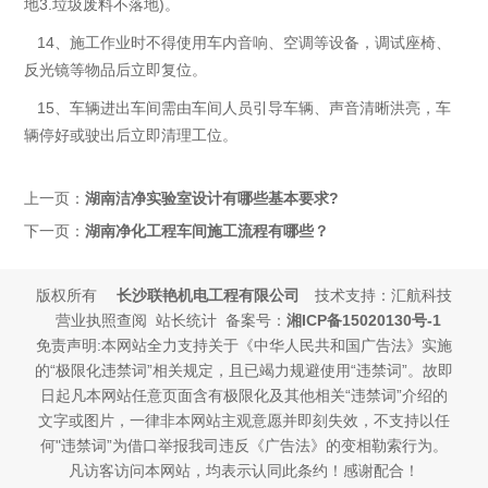
地3.垃圾废料不落地)。
14、施工作业时不得使用车内音响、空调等设备，调试座椅、
反光镜等物品后立即复位。
15、车辆进出车间需由车间人员引导车辆、声音清晰洪亮，车
辆停好或驶出后立即清理工位。
上一页：
湖南洁净实验室设计有哪些基本要求?
下一页：
湖南净化工程车间施工流程有哪些？
版权所有
长沙联艳机电工程有限公司
技术支持：汇航科技
营业执照查阅 站长统计 备案号：
湘ICP备15020130号-1
免责声明:本网站全力支持关于《中华人民共和国广告法》实施
的“极限化违禁词”相关规定，且已竭力规避使用“违禁词”。故即
日起凡本网站任意页面含有极限化及其他相关“违禁词”介绍的
文字或图片，一律非本网站主观意愿并即刻失效，不支持以任
何"违禁词”为借口举报我司违反《广告法》的变相勒索行为。
凡访客访问本网站，均表示认同此条约！感谢配合！