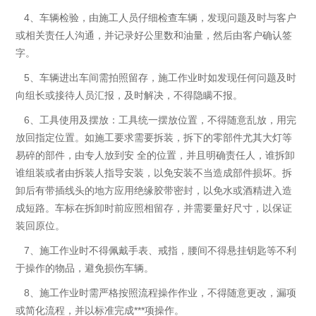
4、车辆检验，由施工人员仔细检查车辆，发现问题及时与客户
或相关责任人沟通，并记录好公里数和油量，然后由客户确认签
字。
5、车辆进出车间需拍照留存，施工作业时如发现任何问题及时
向组长或接待人员汇报，及时解决，不得隐瞒不报。
6、工具使用及摆放：工具统一摆放位置，不得随意乱放，用完
放回指定位置。如施工要求需要拆装，拆下的零部件尤其大灯等
易碎的部件，由专人放到安 全的位置，并且明确责任人，谁拆卸
谁组装或者由拆装人指导安装，以免安装不当造成部件损坏。拆
卸后有带插线头的地方应用绝缘胶带密封，以免水或酒精进入造
成短路。车标在拆卸时前应照相留存，并需要量好尺寸，以保证
装回原位。
7、施工作业时不得佩戴手表、戒指，腰间不得悬挂钥匙等不利
于操作的物品，避免损伤车辆。
8、施工作业时需严格按照流程操作作业，不得随意更改，漏项
或简化流程，并以标准完成***项操作。