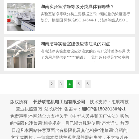
二、关键要...
湖南实验室洁净等级分类具体有哪些？
实验室洁净等级分类主要根据空气中颗粒物的浓度进行
划分。根据国 际标准ISO 14644-1，洁净等级从ISO 1
到ISO 9共有9个等级。具体的洁净等级分类如下： ISO
1级：这是高 级别的洁净等级，空气中每立方米的颗粒
物浓度...
湖南洁净实验室建设应该注意的四点
湖南洁净实验室建设应该注意的四点1.设计整体布局 为
了为用户提供更******的设计，我们必 须满足实验室的
使用要求和基本标签，确保实验室产品的数量、规格和
类别没有错误。2.排气系统的标准化设计 在洁净实验室
建...
2
3
4
5
6
版权所有
长沙联艳机电工程有限公司
技术支持：汇航科技
营业执照查阅 站长统计 备案号：
湘ICP备15020130号-1
免责声明:本网站全力支持关于《中华人民共和国广告法》实施
的“极限化违禁词”相关规定，且已竭力规避使用“违禁词”。故即
日起凡本网站任意页面含有极限化及其他相关“违禁词”介绍的
文字或图片，一律非本网站主观意愿并即刻失效，不支持以任