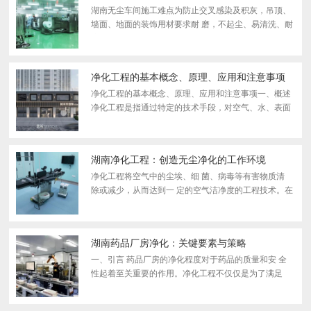
湖南无尘车间施工难点为防止交叉感染及积灰，吊顶、
墙面、地面的装饰用材要求耐 磨，不起尘、易清洗、耐
腐蚀。在无尘车间内要求踢脚与地面交界处需要为圆
角，为避免意外事故发生，要求阳角也做成圆角（但门
洞上口这...
净化工程的基本概念、原理、应用和注意事项
净化工程的基本概念、原理、应用和注意事项一、概述
净化工程是指通过特定的技术手段，对空气、水、表面
等介质进行净化处理，以消 除或减少其中的污染物质，
达到一 定的洁净度要求。在工业生产、医 疗、食品加
工、环...
湖南净化工程：创造无尘净化的工作环境
净化工程将空气中的尘埃、细 菌、病毒等有害物质清
除或减少，从而达到一 定的空气洁净度的工程技术。在
医 疗、制药、电子、精密仪器等领域，净化工程的应用
十分广泛，对于保证产品质量和提高生产效率都具有重
要...
湖南药品厂房净化：关键要素与策略
一、引言 药品厂房的净化程度对于药品的质量和安 全
性起着至关重要的作用。净化工程不仅仅是为了满足
******的法律法规，更是为了保障员工和患者的健康。
本文将详细探讨药品厂房净化的关键要素和实施策略。