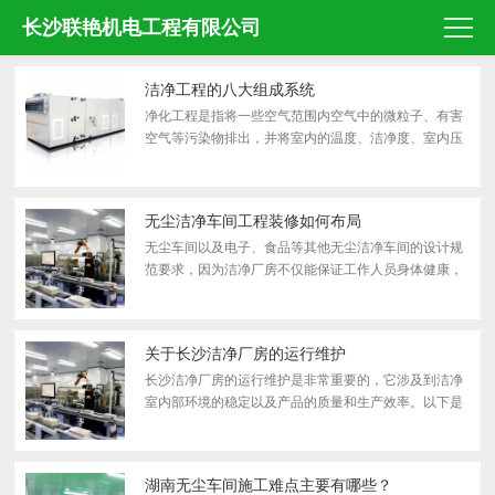
长沙联艳机电工程有限公司
洁净工程的八大组成系统
净化工程是指将一些空气范围内空气中的微粒子、有害
空气等污染物排出，并将室内的温度、洁净度、室内压
力、气流速度与气流分布、噪声震动及照明、静电等内
容控制在需求范围内，完成这样一个环境过程我们称之
为净...
无尘洁净车间工程装修如何布局
无尘车间以及电子、食品等其他无尘洁净车间的设计规
范要求，因为洁净厂房不仅能保证工作人员身体健康，
而且对产品的质量、精度、成品率、稳定性等都有显著
作用；无尘车间首先要根据实践的出产流程设定相应的
功能间，...
关于长沙洁净厂房的运行维护
长沙洁净厂房的运行维护是非常重要的，它涉及到洁净
室内部环境的稳定以及产品的质量和生产效率。以下是
一些关于洁净厂房运行维护的建议： 人员控制：洁净厂
房内部的环境非常敏感，因此应严格控制进出洁净室的
人员...
湖南无尘车间施工难点主要有哪些？