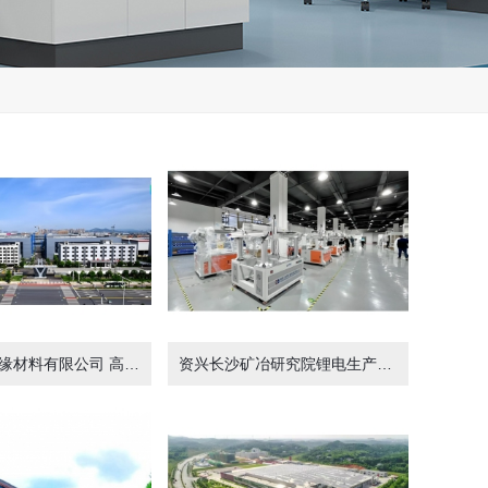
资兴长缆绝缘材料有限公司 高压材料车间洁净装修，及办公楼装修6300m²
资兴长沙矿冶研究院锂电生产车间2300m²