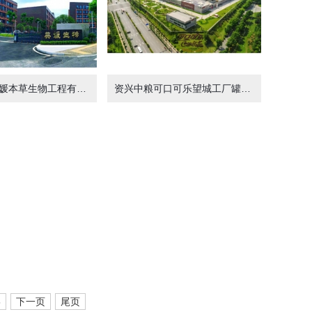
资兴湖南美媛本草生物工程有限公司植物精华提取车间3800m²
资兴中粮可口可乐望城工厂罐装车间8120m²(干级局部百级)
5
下一页
尾页