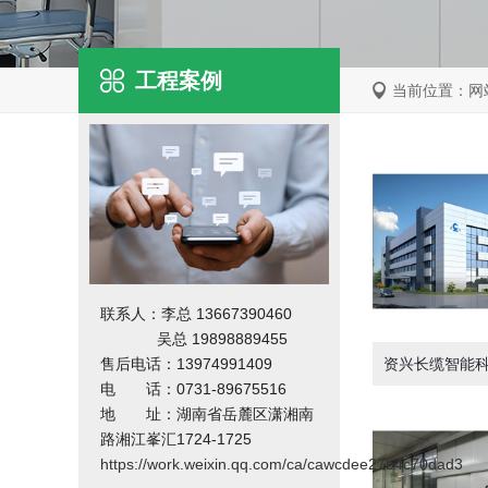
工程案例
当前位置：
网
联系人：李总 13667390460
吴总 19898889455
售后电话：13974991409
电 话：0731-89675516
地 址：湖南省岳麓区潇湘南
路湘江峯汇1724-1725
https://work.weixin.qq.com/ca/cawcdee27b4c70dad3