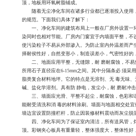
顶，地板用环氧树脂铺成。
随着无尘净化车间在诸多行业都已逐渐投入使用，
的规范。下面我们具体了解下：
一、净化车间的建筑布局上一般在厂房外设置一环
染同时也相对节能。厂房内门窗宜于内墙面平整，不
使污染粒子不易从外部渗入。为防止室内外温差而产
择耐侯性好，自然变形小，制造误差小，气密性好的
二、地面应用平整，无缝隙，耐 磨耐腐蚀，不易
所用石子直径应在6-15mm之间。其中分隔条必 须
脂类复合材料地坪。它的特点是无溶剂、无 毒无味
碱、盐化学溶剂。具有防 静电，发尘小，耐 磨耐冲
三、墙面应光滑、平整不起尘，耐腐蚀，色彩和谐
能耐受清洗和消 毒的材料涂刷。墙面与地面相交处宜
墙边宜设置防撞栏杆，防止因装修材料震动而灰尘脱
四、净化车间为了保证室内清洁，所有送风管，灯
顶。彩钢夹心板具有重量轻，整体强度大，整体性好