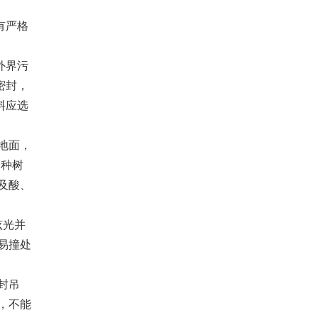
有严格
外界污
密封，
料应选
地面，
一种树
及酸、
眩光并
易撞处
封吊
，不能