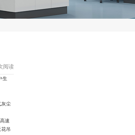
次阅读
中生
气灰尘
高速
天花吊