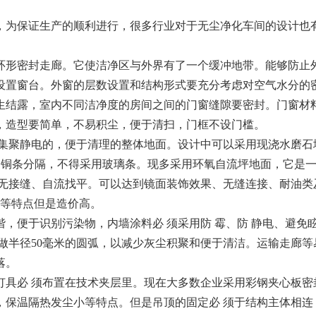
为保证生产的顺利进行，很多行业对于无尘净化车间的设计也
形密封走廊。它使洁净区与外界有了一个缓冲地带。能够防止
设置窗台。外窗的层数设置和结构形式要充分考虑对空气水分的
生结露，室内不同洁净度的房间之间的门窗缝隙要密封。门窗材
，造型要简单，不易积尘，便于清扫，门框不设门槛。
集聚静电的，便于清理的整体地面。设计中可以采用现浇水磨石
采用铜条分隔，不得采用玻璃条。现多采用环氧自流坪地面，它是
、无接缝、自流找平。可以达到镜面装饰效果、无缝连接、耐油类
击等特点但是造价高。
，便于识别污染物，内墙涂料必 须采用防 霉、防 静电、避免
做半径50毫米的圆弧，以减少灰尘积聚和便于清洁。运输走廊等
落。
具必 须布置在技术夹层里。现在大多数企业采用彩钢夹心板密
，保温隔热发尘小等特点。但是吊顶的固定必 须于结构主体相连