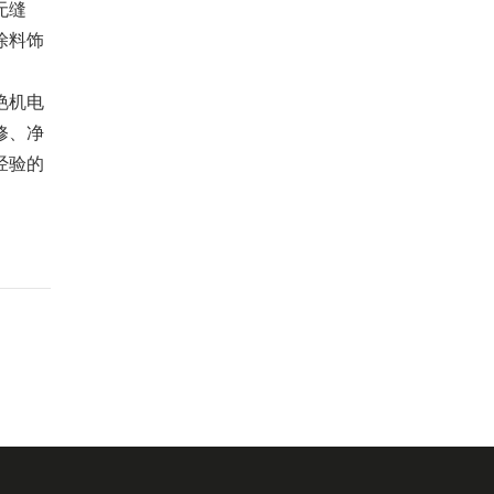
无缝
涂料饰
艳机电
修、净
经验的